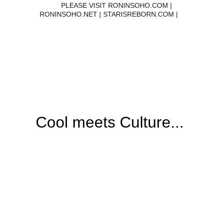
        PLEASE VISIT RONINSOHO.COM | 
RONINSOHO.NET | STARISREBORN.COM | 
ASSOCIATION FOR PRESERVATION OF ASIAN CULTURE
 Unique Costumes
Ronin SOHO's costume ensembles are unique 
blending East & West, modern & traditional...
Cool meets Culture...